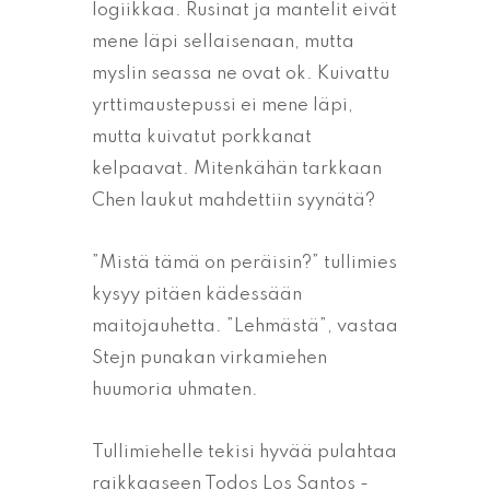
logiikkaa. Rusinat ja mantelit eivät
mene läpi sellaisenaan, mutta
myslin seassa ne ovat ok. Kuivattu
yrttimaustepussi ei mene läpi,
mutta kuivatut porkkanat
kelpaavat. Mitenkähän tarkkaan
Chen laukut mahdettiin syynätä?
”Mistä tämä on peräisin?” tullimies
kysyy pitäen kädessään
maitojauhetta. ”Lehmästä”, vastaa
Stejn punakan virkamiehen
huumoria uhmaten.
Tullimiehelle tekisi hyvää pulahtaa
raikkaaseen Todos Los Santos -