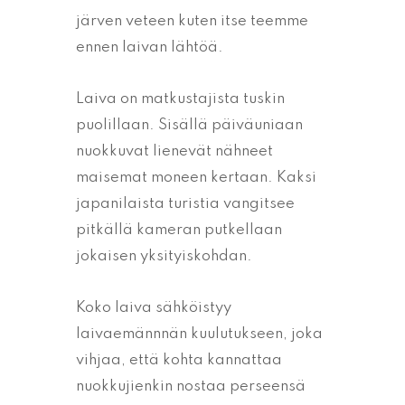
järven veteen kuten itse teemme
ennen laivan lähtöä.
Laiva on matkustajista tuskin
puolillaan. Sisällä päiväuniaan
nuokkuvat lienevät nähneet
maisemat moneen kertaan. Kaksi
japanilaista turistia vangitsee
pitkällä kameran putkellaan
jokaisen yksityiskohdan.
Koko laiva sähköistyy
laivaemännnän kuulutukseen, joka
vihjaa, että kohta kannattaa
nuokkujienkin nostaa perseensä