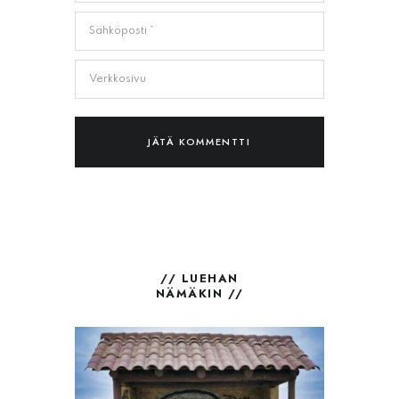
// LUEHAN
NÄMÄKIN //