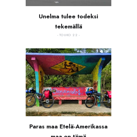
Unelma tulee todeksi
tekemällä
TOUKO 22
Paras maa Etelä-Amerikassa
maa on tämä