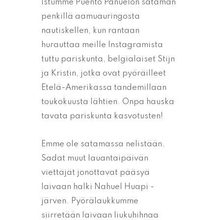
Istumme Puento Panuelon sataman
penkillä aamuauringosta
nautiskellen, kun rantaan
hurauttaa meille Instagramista
tuttu pariskunta, belgialaiset Stijn
ja Kristin, jotka ovat pyöräilleet
Etelä-Amerikassa tandemillaan
toukokuusta lähtien. Onpa hauska
tavata pariskunta kasvotusten!
Emme ole satamassa nelistään.
Sadat muut lauantaipäivän
viettäjät jonottavat pääsyä
laivaan halki Nahuel Huapi -
järven. Pyörälaukkumme
siirretään laivaan liukuhihnaa