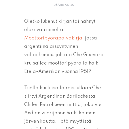
MARRAS 30
Oletko lukenut kirjan tai nähnyt
elokuvan nimeltä
Moottoripyöräpäiväkirja
, jossa
argentiinalaissyntyinen
vallankumousjohtaja Che Guevara
kruisailee moottoripyörällä halki
Etelä-Amerikan vuonna 1951?
Tuolla kuuluisalla reissullaan Che
siirtyi Argentiinan Barilochesta
Chilen Petrohueen reittiä, joka vie
Andien vuorijonon halki kolmen
järven kautta. Tätä myyttistä