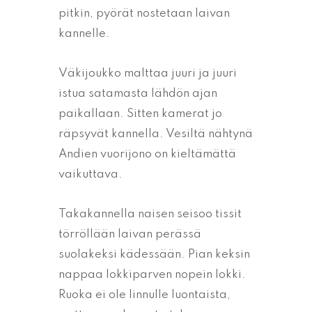
pitkin, pyörät nostetaan laivan
kannelle.
Väkijoukko malttaa juuri ja juuri
istua satamasta lähdön ajan
paikallaan. Sitten kamerat jo
räpsyvät kannella. Vesiltä nähtynä
Andien vuorijono on kieltämättä
vaikuttava.
Takakannella naisen seisoo tissit
törröllään laivan perässä
suolakeksi kädessään. Pian keksin
nappaa lokkiparven nopein lokki.
Ruoka ei ole linnulle luontaista,