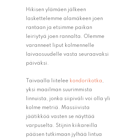
Hikisen ylämäen jälkeen
laskettelemme alamäkeen joen
rantaan ja etsimme paikan
leiriytyä joen rannalta. Olemme
varanneet liput kolmennelle
laivaosuudelle vasta seuraavaksi
päiväksi.
Taivaalla liitelee
kondorikotka
,
yksi maailman suurimmista
linnuista, jonka siipiväli voi olla yli
kolme metriä. Massiivista
jäätikköä vasten se näyttää
varpuselta. Stijnin kiikareilla
pääsen tutkimaan jylhää lintua