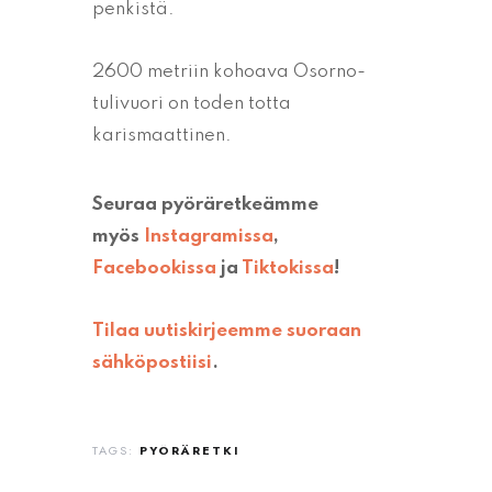
penkistä.
2600 metriin kohoava Osorno-
tulivuori on toden totta
karismaattinen.
Seuraa pyöräretkeämme
myös
Instagramissa
,
Facebookissa
ja
Tiktokissa
!
Tilaa uutiskirjeemme suoraan
sähköpostiisi
.
TAGS:
PYÖRÄRETKI