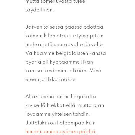
mutta somekuvasta tulee
täydellinen.
Järven toisessa päässä odottaa
kolmen kilometrin siirtymä pitkin
hiekkatietä seuraavalle järvelle.
Vaihdamme belgialaisten kanssa
pyöriä eli hyppäämme Ilkan
kanssa tandemin selkään. Minä
eteen ja Ilkka taakse.
Aluksi meno tuntuu horjakalta
kivisellä hiekkatiellä, mutta pian
löydämme yhteisen tahdin.
Juttelukin on helpompaa kuin
huutelu omien pyörien päältä
.