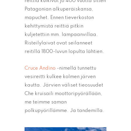
reittiä kulkivat jo 400 vuotta sitten
Patagonian alkuperäiskansa,
mapuchet. Ennen tieverkoston
kehittymistä reittiä pitkin
kuljetettiin mm. lampaanvillaa.
Risteilylaivat ovat seilanneet
reitillä 1800-luvun lopulta lähtien.
Cruce Andino
-nimellä tunnettu
vesireitti kulkee kolmen järven
kautta. Järvien väliset tieosuudet
Che kruisaili moottoripyörällään,
me teimme saman
polkupyörillämme. Ja tandemilla.