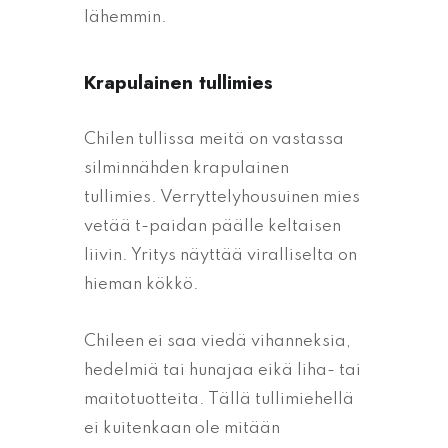
lähemmin.
Krapulainen tullimies
Chilen tullissa meitä on vastassa
silminnähden krapulainen
tullimies. Verryttelyhousuinen mies
vetää t-paidan päälle keltaisen
liivin. Yritys näyttää viralliselta on
hieman kökkö.
Chileen ei saa viedä vihanneksia,
hedelmiä tai hunajaa eikä liha- tai
maitotuotteita. Tällä tullimiehellä
ei kuitenkaan ole mitään