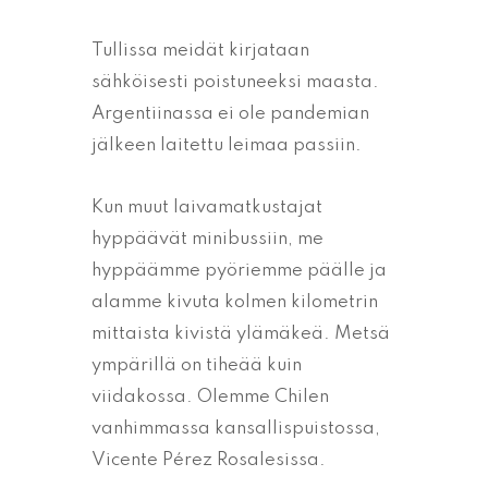
Tullissa meidät kirjataan
sähköisesti poistuneeksi maasta.
Argentiinassa ei ole pandemian
jälkeen laitettu leimaa passiin.
Kun muut laivamatkustajat
hyppäävät minibussiin, me
hyppäämme pyöriemme päälle ja
alamme kivuta kolmen kilometrin
mittaista kivistä ylämäkeä. Metsä
ympärillä on tiheää kuin
viidakossa. Olemme Chilen
vanhimmassa kansallispuistossa,
Vicente Pérez Rosalesissa.