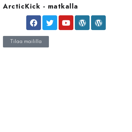
ArcticKick - matkalla
Tilaa maililla