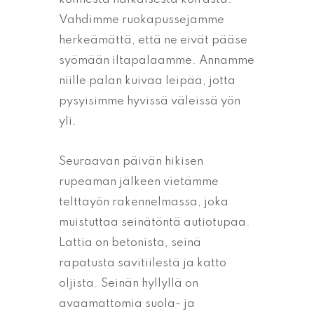
Vahdimme ruokapussejamme
herkeämättä, että ne eivät pääse
syömään iltapalaamme. Annamme
niille palan kuivaa leipää, jotta
pysyisimme hyvissä väleissä yön
yli.
Seuraavan päivän hikisen
rupeaman jälkeen vietämme
telttayön rakennelmassa, joka
muistuttaa seinätöntä autiotupaa.
Lattia on betonista, seinä
rapatusta savitiilestä ja katto
oljista. Seinän hyllyllä on
avaamattomia suola- ja