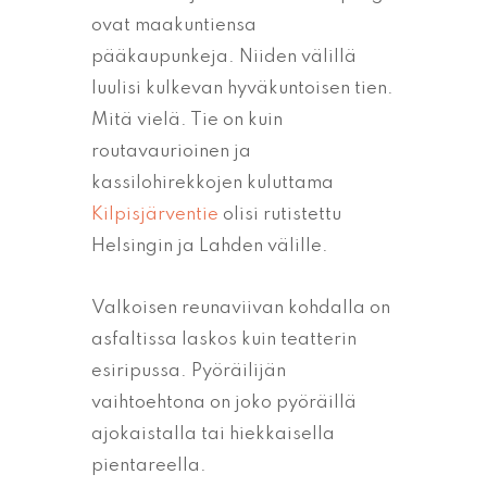
ovat maakuntiensa
pääkaupunkeja. Niiden välillä
luulisi kulkevan hyväkuntoisen tien.
Mitä vielä. Tie on kuin
routavaurioinen ja
kassilohirekkojen kuluttama
Kilpisjärventie
olisi rutistettu
Helsingin ja Lahden välille.
Valkoisen reunaviivan kohdalla on
asfaltissa laskos kuin teatterin
esiripussa. Pyöräilijän
vaihtoehtona on joko pyöräillä
ajokaistalla tai hiekkaisella
pientareella.