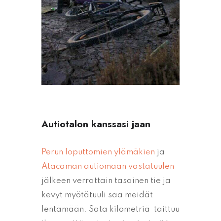
Autiotalon kanssasi jaan
Perun loputtomien ylämäkien
ja
Atacaman autiomaan vastatuulen
jälkeen verrattain tasainen tie ja
kevyt myötätuuli saa meidät
lentämään. Sata kilometriä taittuu