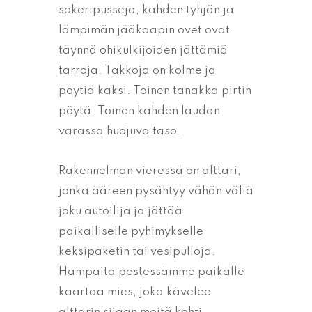
sokeripusseja, kahden tyhjän ja
lämpimän jääkaapin ovet ovat
täynnä ohikulkijoiden jättämiä
tarroja. Takkoja on kolme ja
pöytiä kaksi. Toinen tanakka pirtin
pöytä. Toinen kahden laudan
varassa huojuva taso.
Rakennelman vieressä on alttari,
jonka ääreen pysähtyy vähän väliä
joku autoilija ja jättää
paikalliselle pyhimykselle
keksipaketin tai vesipulloja.
Hampaita pestessämme paikalle
kaartaa mies, joka kävelee