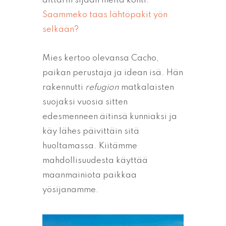
alttarin sijaan meitä kohti.
Saammeko taas lähtöpakit yön
selkään?
Mies kertoo olevansa Cacho,
paikan perustaja ja idean isä. Hän
rakennutti
refugion
matkalaisten
suojaksi vuosia sitten
edesmenneen äitinsä kunniaksi ja
käy lähes päivittäin sitä
huoltamassa. Kiitämme
mahdollisuudesta käyttää
maanmainiota paikkaa
yösijanamme.