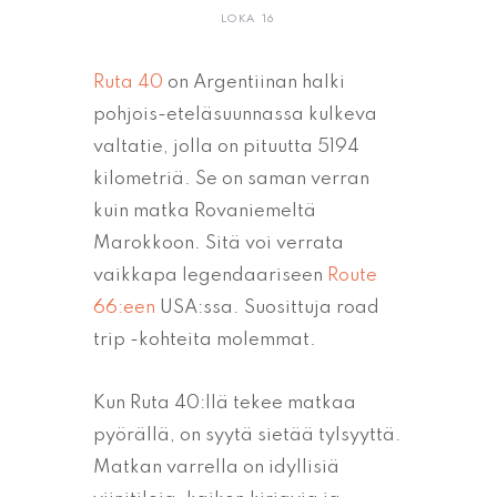
LOKA 16
Ruta 40
on Argentiinan halki
pohjois-eteläsuunnassa kulkeva
valtatie, jolla on pituutta 5194
kilometriä. Se on saman verran
kuin matka Rovaniemeltä
Marokkoon. Sitä voi verrata
vaikkapa legendaariseen
Route
66:een
USA:ssa. Suosittuja road
trip -kohteita molemmat.
Kun Ruta 40:llä tekee matkaa
pyörällä, on syytä sietää tylsyyttä.
Matkan varrella on idyllisiä