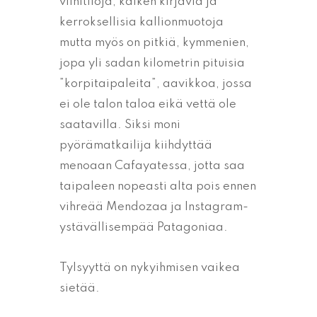
viinitiloja, kaiken kirjavia ja
kerroksellisia kallionmuotoja
mutta myös on pitkiä, kymmenien,
jopa yli sadan kilometrin pituisia
”korpitaipaleita”, aavikkoa, jossa
ei ole talon taloa eikä vettä ole
saatavilla. Siksi moni
pyörämatkailija kiihdyttää
menoaan Cafayatessa, jotta saa
taipaleen nopeasti alta pois ennen
vihreää Mendozaa ja Instagram-
ystävällisempää Patagoniaa.
Tylsyyttä on nykyihmisen vaikea
sietää.