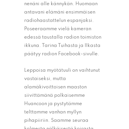
nenäni alle kännykän. Huomaan
antavani elämäni ensimmäisen
radiohaastattelun espanjaksi.
Poseeraamme vielä kameran
edessä taustalla radion toimiston
ikkuna. Tarina Tuihasta ja Ilkasta
päätyy radion Facebook-sivulle.
Leppoisa myötätuuli on vaihtunut
vastaiseksi, mutta
alamäkivoittoisen maaston
siivittämänä polkaisemme
Huancoon ja pystytämme
telttamme vanhan myllyn
pihapiiriin. Saamme seuraa
kolmesta nälkäisestä koirasta.