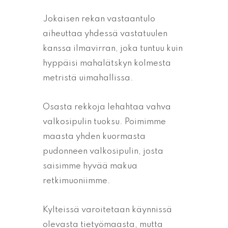
Jokaisen rekan vastaantulo
aiheuttaa yhdessä vastatuulen
kanssa ilmavirran, joka tuntuu kuin
hyppäisi mahalätskyn kolmesta
metristä uimahallissa.
Osasta rekkoja lehahtaa vahva
valkosipulin tuoksu. Poimimme
maasta yhden kuormasta
pudonneen valkosipulin, josta
saisimme hyvää makua
retkimuoniimme.
Kylteissä varoitetaan käynnissä
olevasta tietyömaasta, mutta