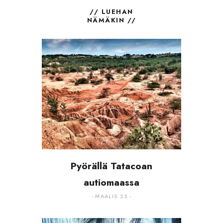
// LUEHAN
NÄMÄKIN //
Pyörällä Tatacoan
autiomaassa
MAALIS 25