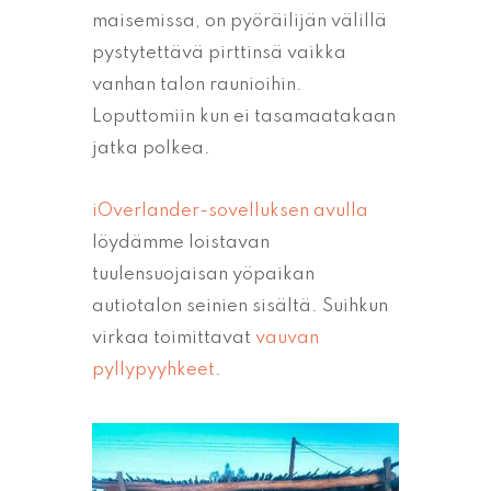
maisemissa, on pyöräilijän välillä
pystytettävä pirttinsä vaikka
vanhan talon raunioihin.
Loputtomiin kun ei tasamaatakaan
jatka polkea.
iOverlander-sovelluksen avulla
löydämme loistavan
tuulensuojaisan yöpaikan
autiotalon seinien sisältä. Suihkun
virkaa toimittavat
vauvan
pyllypyyhkeet
.