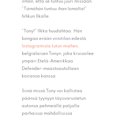
ilman, että se tuntuu juuri missään.
”Tämähän tuntuu ihan lomalta!”
hihkun llkalle.
”Tony!” Ilkka huudahtaa. Hän
bongaa erään viinitilan edestä
Instagramista tutun miehen
,
belgialaisen Tonyn, joka kruisailee
ympäri Etelä-Amerikkaa
Defender-maastoautollaan
koiransa kanssa.
Siinä missä Tony voi kallistaa
päänsä tyynyyn täysvarustetun
autonsa pehmeällä patjalla
parhaissa mahdollisissa