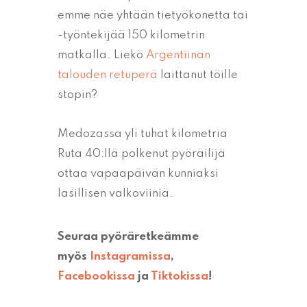
emme näe yhtään tietyökonetta tai
-työntekijää 150 kilometrin
matkalla. Liekö
Argentiinan
talouden retuperä
laittanut töille
stopin?
Medozassa yli tuhat kilometriä
Ruta 40:llä polkenut pyöräilijä
ottaa vapaapäivän kunniaksi
lasillisen valkoviiniä.
Seuraa pyöräretkeämme
myös
Instagramissa
,
Facebookissa
ja
Tiktokissa
!