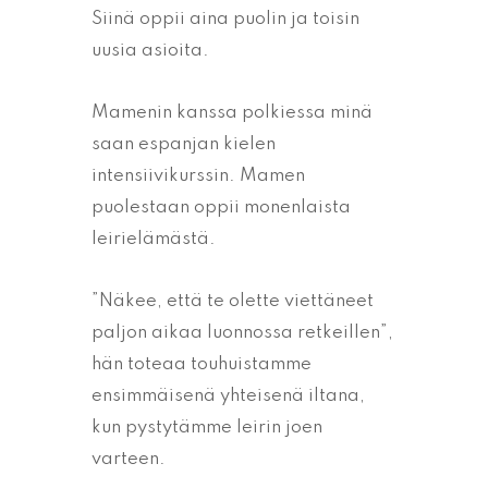
Siinä oppii aina puolin ja toisin
uusia asioita.
Mamenin kanssa polkiessa minä
saan espanjan kielen
intensiivikurssin. Mamen
puolestaan oppii monenlaista
leirielämästä.
”Näkee, että te olette viettäneet
paljon aikaa luonnossa retkeillen”,
hän toteaa touhuistamme
ensimmäisenä yhteisenä iltana,
kun pystytämme leirin joen
varteen.