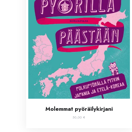
Molemmat pyöräilykirjani
50,00
€