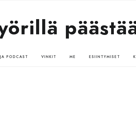
yörillä päästä
 JA PODCAST
VINKIT
ME
ESIINTYMISET
K