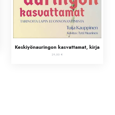
Keskiyönauringon kasvattamat, kirja
29,00
€