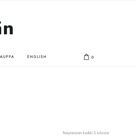
än
AUPPA
ENGLISH
0
Näytetään kaikki 5 tulosta