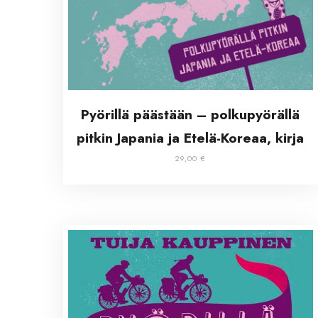
Pyörillä päästään – polkupyörällä
pitkin Japania ja Etelä-Koreaa, kirja
29,00
€