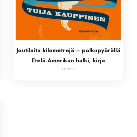
Joutilaita kilometrejä – polkupyörällä
Etelä-Amerikan halki, kirja
29,00
€