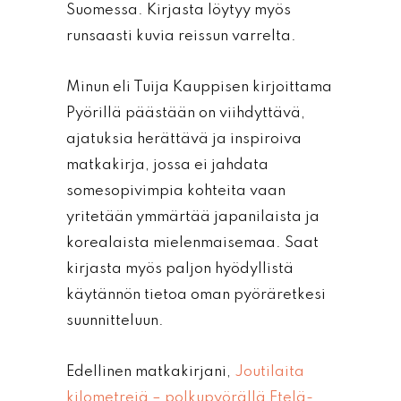
Suomessa. Kirjasta löytyy myös
runsaasti kuvia reissun varrelta.
Minun eli Tuija Kauppisen kirjoittama
Pyörillä päästään on viihdyttävä,
ajatuksia herättävä ja inspiroiva
matkakirja, jossa ei jahdata
somesopivimpia kohteita vaan
yritetään ymmärtää japanilaista ja
korealaista mielenmaisemaa. Saat
kirjasta myös paljon hyödyllistä
käytännön tietoa oman pyöräretkesi
suunnitteluun.
Edellinen matkakirjani,
Joutilaita
kilometrejä – polkupyörällä Etelä-