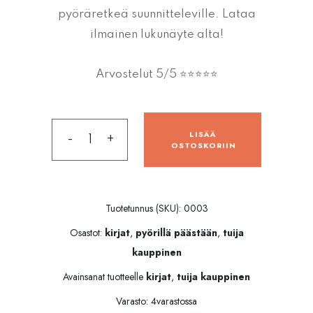
pyöräretkeä suunnitteleville. Lataa
ilmainen lukunäyte alta!
Arvostelut 5/5 ⭐⭐⭐⭐⭐
LISÄÄ
-
+
OSTOSKORIIN
Tuotetunnus (SKU):
0003
Osastot:
kirjat
,
pyörillä päästään
,
tuija
kauppinen
Avainsanat tuotteelle
kirjat
,
tuija kauppinen
Varasto: 4varastossa