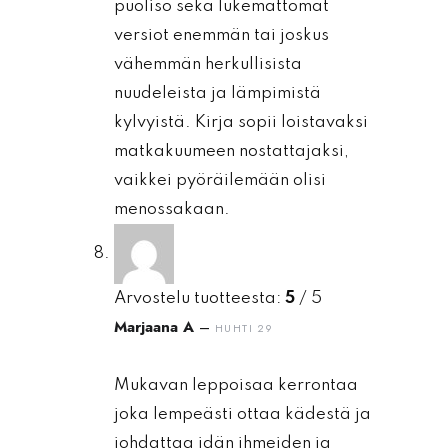
puoliso sekä lukemattomat
versiot enemmän tai joskus
vähemmän herkullisista
nuudeleista ja lämpimistä
kylvyistä. Kirja sopii loistavaksi
matkakuumeen nostattajaksi,
vaikkei pyöräilemään olisi
menossakaan.
Arvostelu tuotteesta:
5
/ 5
Marjaana A
–
HUHTI 29
Mukavan leppoisaa kerrontaa
joka lempeästi ottaa kädestä ja
johdattaa idän ihmeiden ja