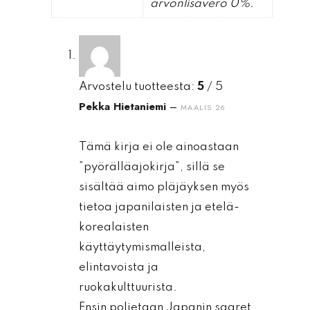
arvonlisävero 0%.
Arvostelu tuotteesta:
5
/ 5
Pekka Hietaniemi
–
MAALIS 26
Tämä kirja ei ole ainoastaan
”pyörälläajokirja”, sillä se
sisältää aimo pläjäyksen myös
tietoa japanilaisten ja etelä-
korealaisten
käyttäytymismalleista,
elintavoista ja
ruokakulttuurista.
Ensin poljetaan Japanin saaret