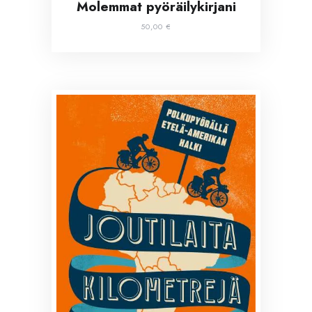
Molemmat pyöräilykirjani
50,00
€