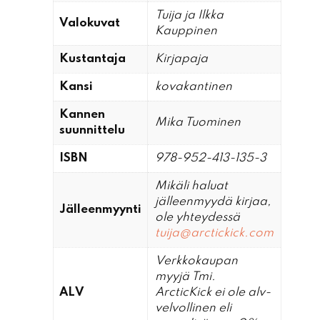
Tuija ja Ilkka
Valokuvat
Kauppinen
Kustantaja
Kirjapaja
Kansi
kovakantinen
Kannen
Mika Tuominen
suunnittelu
ISBN
978-952-413-135-3
Mikäli haluat
jälleenmyydä kirjaa,
Jälleenmyynti
ole yhteydessä
tuija@arctickick.com
Verkkokaupan
myyjä Tmi.
ALV
ArcticKick ei ole alv-
velvollinen eli