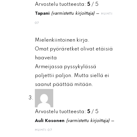
Arvostelu tuotteesta:
5
/ 5
Tapani
(varmistettu kirjoittaja)
–
HUHTI
07
Mielenkiintoinen kirja.
Omat pyöräretket olivat etäisiä
haaveita
Armeijassa pyssykylässä
poljettii paljon. Mutta siellä ei
saanut päättää mitään.
Arvostelu tuotteesta:
5
/ 5
Auli Kosonen
(varmistettu kirjoittaja)
–
HUHTI 07