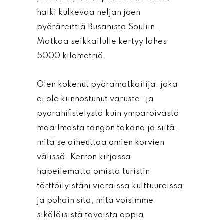
halki kulkevaa neljän joen
pyöräreittiä Busanista Souliin.
Matkaa seikkailulle kertyy lähes
5000 kilometriä.
Olen kokenut pyörämatkailija, joka
ei ole kiinnostunut varuste- ja
pyörähifistelystä kuin ympäröivästä
maailmasta tangon takana ja siitä,
mitä se aiheuttaa omien korvien
välissä. Kerron kirjassa
häpeilemättä omista turistin
törttöilyistäni vieraissa kulttuureissa
ja pohdin sitä, mitä voisimme
sikäläisistä tavoista oppia