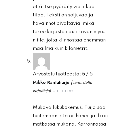
että itse pyöräily vie liikaa
tilaa. Teksti on soljuvaa ja
havainnot oivaltavia, mikä
tekee kirjasta nautittavan myös
niille, joita kiinnostaa enemmän
maailma kuin kilometrit.
Arvostelu tuotteesta:
5
/ 5
Mikko Rantaharju
(varmistettu
kirjoittaja)
–
HUHTI 07
Mukava lukukokemus. Tuija saa
tuntemaan että on hänen ja Ilkan
matkassa mukana. Kerronnassa