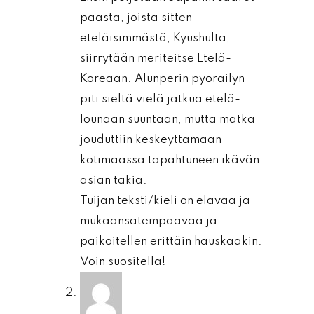
päästä, joista sitten
eteläisimmästä, Kyūshūlta,
siirrytään meriteitse Etelä-
Koreaan. Alunperin pyöräilyn
piti sieltä vielä jatkua etelä-
lounaan suuntaan, mutta matka
jouduttiin keskeyttämään
kotimaassa tapahtuneen ikävän
asian takia.
Tuijan teksti/kieli on elävää ja
mukaansatempaavaa ja
paikoitellen erittäin hauskaakin.
Voin suositella!