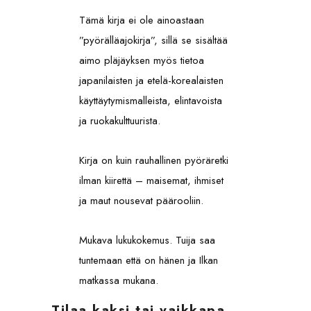
Tämä kirja ei ole ainoastaan
”pyörälläajokirja”, sillä se sisältää
aimo pläjäyksen myös tietoa
japanilaisten ja etelä-korealaisten
käyttäytymismalleista, elintavoista
ja ruokakulttuurista.
Kirja on kuin rauhallinen pyöräretki
ilman kiirettä – maisemat, ihmiset
ja maut nousevat päärooliin.
Mukava lukukokemus. Tuija saa
tuntemaan että on hänen ja Ilkan
matkassa mukana.
Tilaa kaksi tai vaikkapa