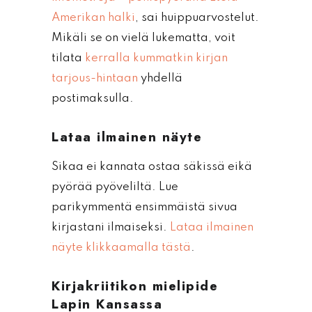
Amerikan halki
, sai huippuarvostelut.
Mikäli se on vielä lukematta, voit
tilata
kerralla kummatkin kirjan
tarjous-hintaan
yhdellä
postimaksulla.
Lataa ilmainen näyte
Sikaa ei kannata ostaa säkissä eikä
pyörää pyöveliltä. Lue
parikymmentä ensimmäistä sivua
kirjastani ilmaiseksi.
Lataa ilmainen
näyte klikkaamalla tästä
.
Kirjakriitikon mielipide
Lapin Kansassa