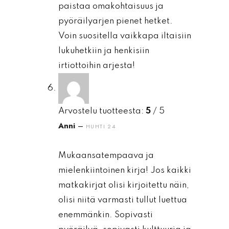
paistaa omakohtaisuus ja
pyöräilyarjen pienet hetket.
Voin suositella vaikkapa iltaisiin
lukuhetkiin ja henkisiin
irtiottoihin arjesta!
Arvostelu tuotteesta:
5
/ 5
Anni
–
HUHTI 24
Mukaansatempaava ja
mielenkiintoinen kirja! Jos kaikki
matkakirjat olisi kirjoitettu näin,
olisi niitä varmasti tullut luettua
enemmänkin. Sopivasti