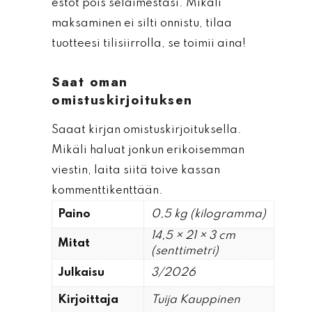
estot pois selaimestasi. Mikäli
maksaminen ei silti onnistu, tilaa
tuotteesi tilisiirrolla, se toimii aina!
Saat oman
omistuskirjoituksen
Saaat kirjan omistuskirjoituksella.
Mikäli haluat jonkun erikoisemman
viestin, laita siitä toive kassan
kommenttikenttään.
Paino
0,5 kg (kilogramma)
14,5 × 21 × 3 cm
Mitat
(senttimetri)
Julkaisu
3/2026
Kirjoittaja
Tuija Kauppinen