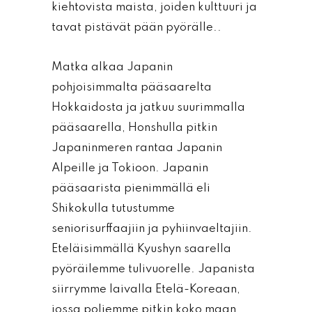
kiehtovista maista, joiden kulttuuri ja
tavat pistävät pään pyörälle..
Matka alkaa Japanin
pohjoisimmalta pääsaarelta
Hokkaidosta ja jatkuu suurimmalla
pääsaarella, Honshulla pitkin
Japaninmeren rantaa Japanin
Alpeille ja Tokioon. Japanin
pääsaarista pienimmällä eli
Shikokulla tutustumme
seniorisurffaajiin ja pyhiinvaeltajiin.
Eteläisimmällä Kyushyn saarella
pyöräilemme tulivuorelle. Japanista
siirrymme laivalla Etelä-Koreaan,
jossa poljemme pitkin koko maan