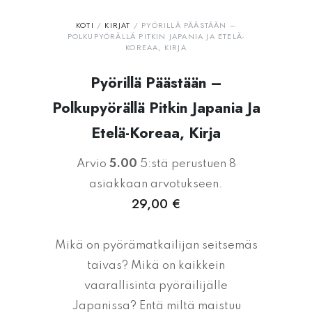
KOTI
/
KIRJAT
/
PYÖRILLÄ PÄÄSTÄÄN –
POLKUPYÖRÄLLÄ PITKIN JAPANIA JA ETELÄ-
KOREAA, KIRJA
Pyörillä Päästään –
Polkupyörällä Pitkin Japania Ja
Etelä-Koreaa, Kirja
Arvio
5.00
5:stä perustuen
8
asiakkaan arvotukseen.
29,00
€
Mikä on pyörämatkailijan seitsemäs
taivas? Mikä on kaikkein
vaarallisinta pyöräilijälle
Japanissa? Entä miltä maistuu