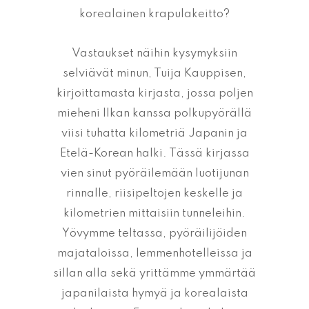
korealainen krapulakeitto?
Vastaukset näihin kysymyksiin
selviävät minun, Tuija Kauppisen,
kirjoittamasta kirjasta, jossa poljen
mieheni Ilkan kanssa polkupyörällä
viisi tuhatta kilometriä Japanin ja
Etelä-Korean halki. Tässä kirjassa
vien sinut pyöräilemään luotijunan
rinnalle, riisipeltojen keskelle ja
kilometrien mittaisiin tunneleihin.
Yövymme teltassa, pyöräilijöiden
majataloissa, lemmenhotelleissa ja
sillan alla sekä yrittämme ymmärtää
japanilaista hymyä ja korealaista