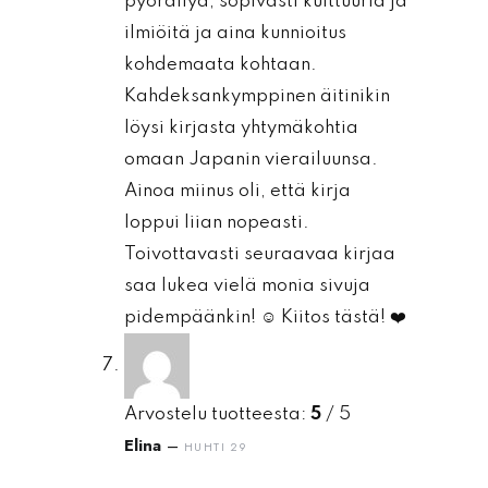
pyöräilyä, sopivasti kulttuuria ja
ilmiöitä ja aina kunnioitus
kohdemaata kohtaan.
Kahdeksankymppinen äitinikin
löysi kirjasta yhtymäkohtia
omaan Japanin vierailuunsa.
Ainoa miinus oli, että kirja
loppui liian nopeasti.
Toivottavasti seuraavaa kirjaa
saa lukea vielä monia sivuja
pidempäänkin! ☺️ Kiitos tästä! ❤️
Arvostelu tuotteesta:
5
/ 5
Elina
–
HUHTI 29