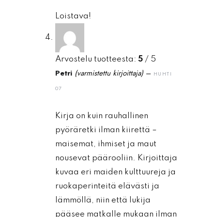
Loistava!
Arvostelu tuotteesta:
5
/ 5
Petri
(varmistettu kirjoittaja)
–
HUHTI
07
Kirja on kuin rauhallinen
pyöräretki ilman kiirettä –
maisemat, ihmiset ja maut
nousevat päärooliin. Kirjoittaja
kuvaa eri maiden kulttuureja ja
ruokaperinteitä elävästi ja
lämmöllä, niin että lukija
pääsee matkalle mukaan ilman