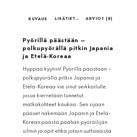
LISÄTIETOA TUOTTEESTA
ARVIOT (8)
KUVAUS
Pyörillä päästään –
polkupyörällä pitkin Japania
ja Etelä-Koreaa
Hyppää kyytiin! Pyörillä päästään –
polkupyörällä pitkin Japania ja
Etelä-Koreaa vie sinut seikkailulle,
jossa kierretään tunnetut
matkakohteet kaukaa. Sen sijaan
pääset näkemään Japanin ja Etelä-
Korean päästä päähän pyöräilijän
silmin ja opit ehkä jotain uuttanäistä