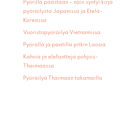
Pyörillä päästään – näin syntyi kirja
pyöräilystä Japanissa ja Etelä-
Koreassa
Vuoristopyöräilyä Vietnamissa
Pyörällä ja paatilla pitkin Laosia
Kahvia ja elefantteja pohjois-
Thaimaassa
Pyöräilyä Thaimaan takamailla
YHTEISTYÖSSÄ