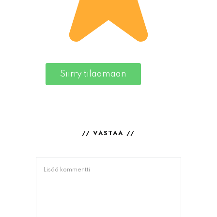
Siirry tilaamaan
// VASTAA //