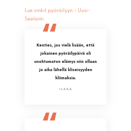
Lue vinkit pyöräilyyn – Uusi-
Seelanti
Kenties, jos vielä lisään, että
jokainen pyöräilypäivä oli
unohtumaton elämys niin ollaan
jo aika lähellä kliseisyyden
kliimaksia.
ILKKA