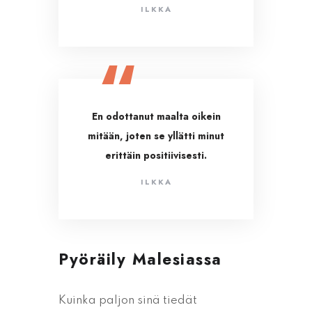
ILKKA
En odottanut maalta oikein
mitään, joten se yllätti minut
erittäin positiivisesti.
ILKKA
Pyöräily Malesiassa
Kuinka paljon sinä tiedät