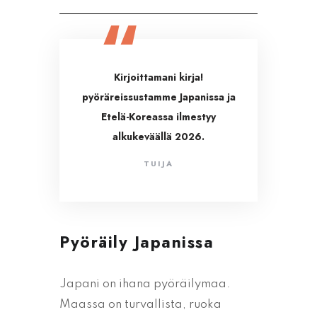
Kirjoittamani kirja!
pyöräreissustamme Japanissa ja
Etelä-Koreassa ilmestyy
alkukeväällä 2026.
TUIJA
Pyöräily Japanissa
Japani on ihana pyöräilymaa.
Maassa on turvallista, ruoka