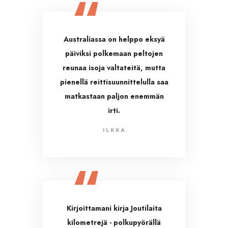
Australiassa on helppo eksyä
päiviksi polkemaan peltojen
reunaa isoja valtateitä, mutta
pienellä reittisuunnittelulla saa
matkastaan paljon enemmän
irti.
ILKKA
Kirjoittamani kirja Joutilaita
kilometrejä - polkupyörällä