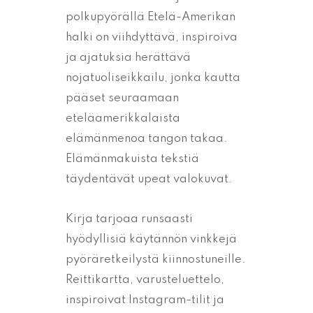
polkupyörällä Etelä-Amerikan
halki on viihdyttävä, inspiroiva
ja ajatuksia herättävä
nojatuoliseikkailu, jonka kautta
pääset seuraamaan
eteläamerikkalaista
elämänmenoa tangon takaa.
Elämänmakuista tekstiä
täydentävät upeat valokuvat.
Kirja tarjoaa runsaasti
hyödyllisiä käytännön vinkkejä
pyöräretkeilystä kiinnostuneille.
Reittikartta, varusteluettelo,
inspiroivat Instagram-tilit ja