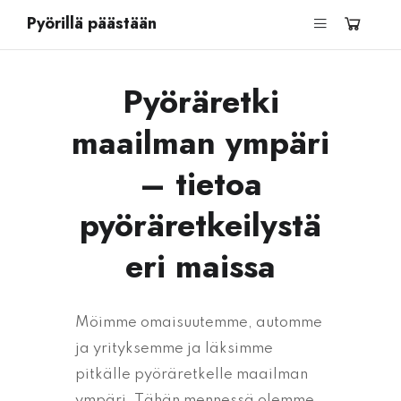
Pyörillä päästään
Pyöräretki
maailman ympäri
– tietoa
pyöräretkeilystä
eri maissa
Möimme omaisuutemme, automme
ja yrityksemme ja läksimme
pitkälle pyöräretkelle maailman
ympäri. Tähän mennessä olemme