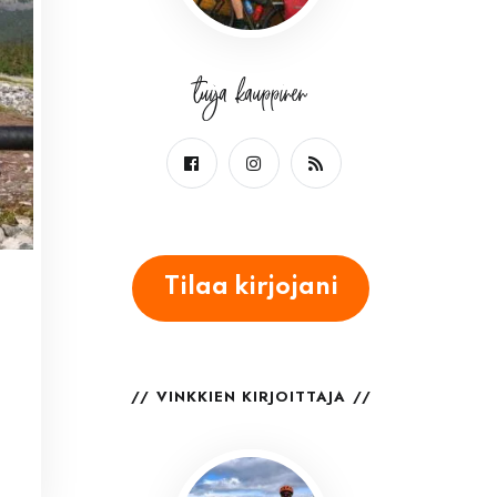
tuija kauppinen
Tilaa kirjojani
VINKKIEN KIRJOITTAJA