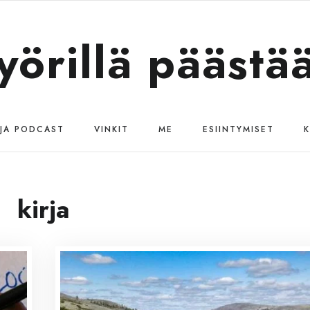
yörillä päästä
 JA PODCAST
VINKIT
ME
ESIINTYMISET
K
kirja