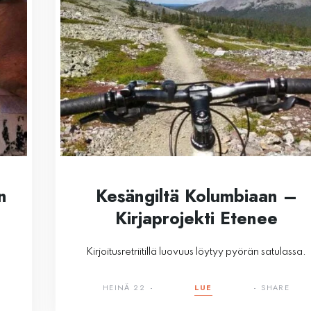
n
Kesängiltä Kolumbiaan –
Kirjaprojekti Etenee
Kirjoitusretriitillä luovuus löytyy pyörän satulassa.
HEINÄ 22
LUE
SHARE