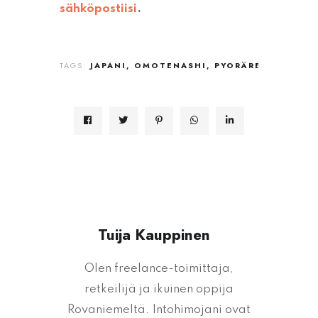
sähköpostiisi
.
TAGS:
JAPANI
OMOTENASHI
PYÖRÄRETKI
Tuija Kauppinen
Olen freelance-toimittaja,
retkeilijä ja ikuinen oppija
Rovaniemeltä. Intohimojani ovat