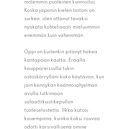
molemmin puoleinen kunnioitus.
Koska japanin kielen taitoni on
surkea, olen ottanut tavaksi
nyökätä kohteliaasti mieluummin
enemmän kuin vähemmän.
Oppi on kuitenkin pitänyt hakea
kantapään kautta. Eräällä
kauppareissulla tukin
ostoskärrylläni koko käytävän, kun
jäin kännykän käännösohjelman
avulla tutkimaan
salaattikastikepullon
tuoteselostetta. Ilkka katsoi
kauempana, kuinka kaksi rouvaa
odotti kärsivällisenä omine