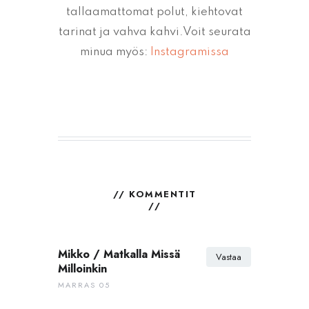
tallaamattomat polut, kiehtovat
tarinat ja vahva kahvi.Voit seurata
minua myös:
Instagramissa
// KOMMENTIT
//
Mikko / Matkalla Missä
Vastaa
Milloinkin
MARRAS 05