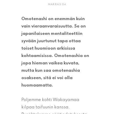
MARRAS 04
Omotenashi on enemmän kuin
vain vieraanvaraisuutta. Se on
japanilaiseen mentaliteettiin
syvään juurtunut tapa ottaa
toiset huomioon arkisissa
kohtaamisissa. Omotenashia on
jopa hieman vaikea kuvata,
mutta kun saa omotenashia
osakseen, sitä ei voi olla
huomaamatta.
Poljemme kohti Wakayamaa
kilpaa taifuunin kanssa.