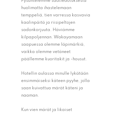
Pysähtelemme säätiedotuksesta
huolimatta ihastelemaan
temppeliä, tien varressa kasvavia
kaalinpäitä ja riisipeltojen
sadonkorjuuta. Häviämme
kilpapoljennan. Wakayamaan
saapuessa olemme läpimärkiä,
vaikka olemme vetäneet
päällemme kuoritakit ja -housut.
Hotellin aulassa minulle lykätään
ensimmäiseksi käteen pyyhe, jolla
saan kuivattua märät käteni ja
naaman.
Kun vien märät ja likaiset