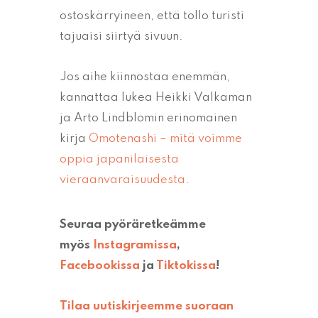
ostoskärryineen, että tollo turisti
tajuaisi siirtyä sivuun.
Jos aihe kiinnostaa enemmän,
kannattaa lukea Heikki Valkaman
ja Arto Lindblomin erinomainen
kirja
Omotenashi – mitä voimme
oppia japanilaisesta
vieraanvaraisuudesta
.
Seuraa pyöräretkeämme
myös
Instagramissa
,
Facebookissa
ja
Tiktokissa
!
Tilaa uutiskirjeemme suoraan