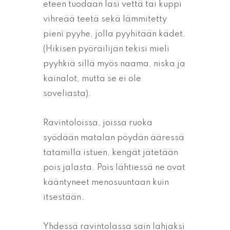
eteen tuodaan lasi vettä tai kuppi
vihreää teetä sekä lämmitetty
pieni pyyhe, jolla pyyhitään kädet.
(Hikisen pyöräilijän tekisi mieli
pyyhkiä sillä myös naama, niska ja
kainalot, mutta se ei ole
soveliasta).
Ravintoloissa, joissa ruoka
syödään matalan pöydän ääressä
tatamilla istuen, kengät jätetään
pois jalasta. Pois lähtiessä ne ovat
kääntyneet menosuuntaan kuin
itsestään.
Yhdessä ravintolassa sain lahjaksi