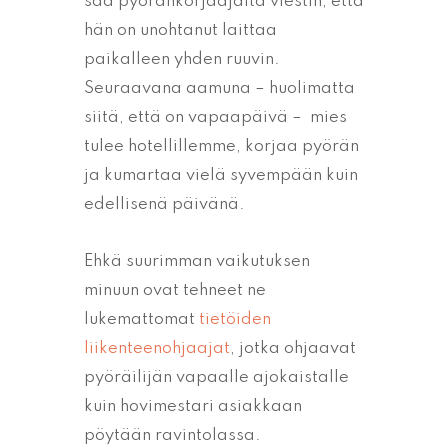
saa pyöränkorjaajalta viestin, että
hän on unohtanut laittaa
paikalleen yhden ruuvin.
Seuraavana aamuna – huolimatta
siitä, että on vapaapäivä – mies
tulee hotellillemme, korjaa pyörän
ja kumartaa vielä syvempään kuin
edellisenä päivänä.
Ehkä suurimman vaikutuksen
minuun ovat tehneet ne
lukemattomat
tietöiden
liikenteenohjaajat
, jotka ohjaavat
pyöräilijän vapaalle ajokaistalle
kuin hovimestari asiakkaan
pöytään ravintolassa.